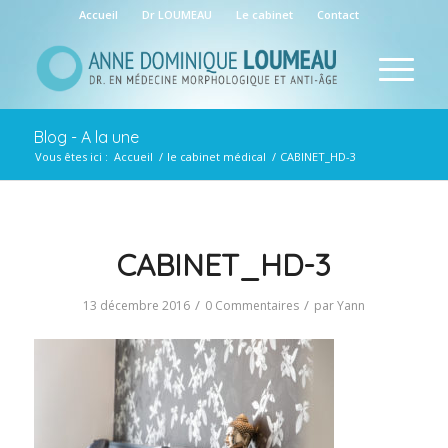
Accueil
Dr LOUMEAU
Le cabinet
Contact
Blog - A la une
Vous êtes ici :
Accueil
/
le cabinet médical
/
CABINET_HD-3
CABINET_HD-3
/
/
13 décembre 2016
0 Commentaires
par
Yann