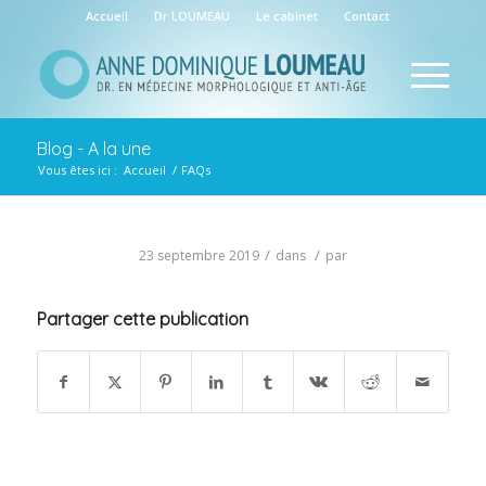
Accueil
Dr LOUMEAU
Le cabinet
Contact
Blog - A la une
Vous êtes ici :
Accueil
/
FAQs
/
/
23 septembre 2019
dans
par
Partager cette publication