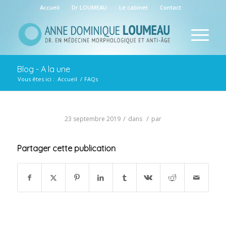
Accueil
Dr LOUMEAU
Le cabinet
Contact
Blog - A la une
Vous êtes ici :
Accueil
/
FAQs
/
/
23 septembre 2019
dans
par
Partager cette publication