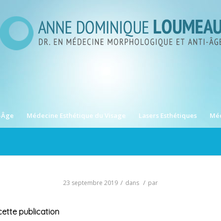
-Âge
Médecine Esthétique du Visage
Lasers Esthétiques
Méd
/
/
23 septembre 2019
dans
par
ette publication