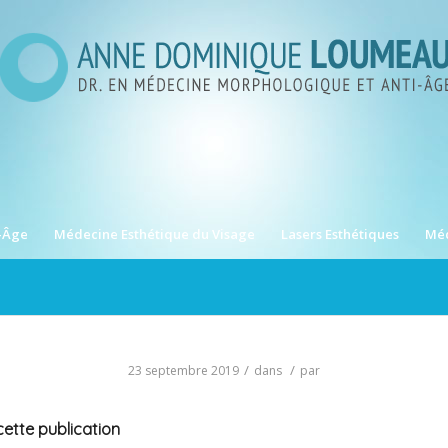
-Âge
Médecine Esthétique du Visage
Lasers Esthétiques
Méd
/
/
23 septembre 2019
dans
par
ette publication