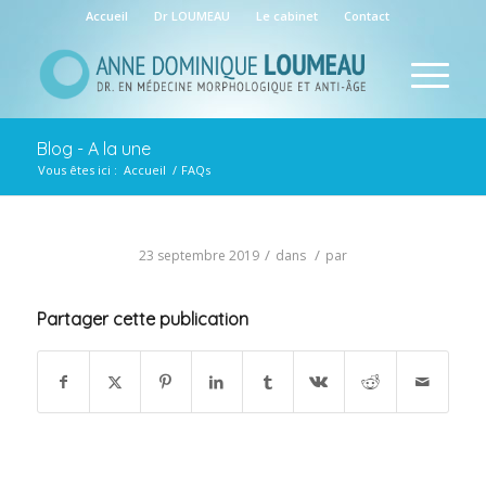
Accueil
Dr LOUMEAU
Le cabinet
Contact
Blog - A la une
Vous êtes ici :
Accueil
/
FAQs
/
/
23 septembre 2019
dans
par
Partager cette publication