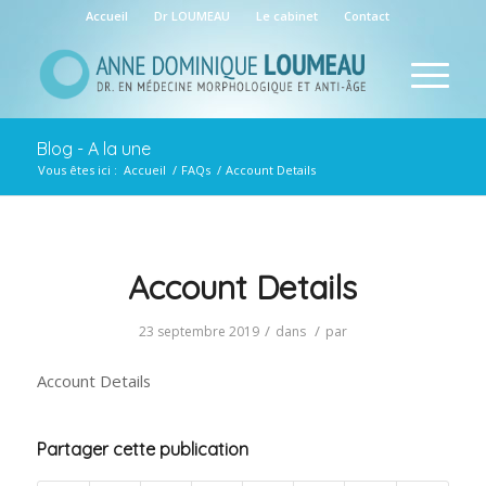
Accueil
Dr LOUMEAU
Le cabinet
Contact
Blog - A la une
Vous êtes ici :
Accueil
/
FAQs
/
Account Details
Account Details
/
/
23 septembre 2019
dans
par
Account Details
Partager cette publication