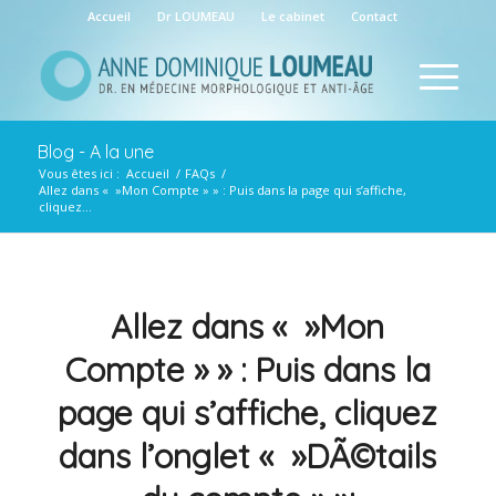
Accueil
Dr LOUMEAU
Le cabinet
Contact
Blog - A la une
Vous êtes ici :
Accueil
/
FAQs
/
Allez dans « »Mon Compte » » : Puis dans la page qui s’affiche,
cliquez...
Allez dans « »Mon
Compte » » : Puis dans la
page qui s’affiche, cliquez
dans l’onglet « »DÃ©tails