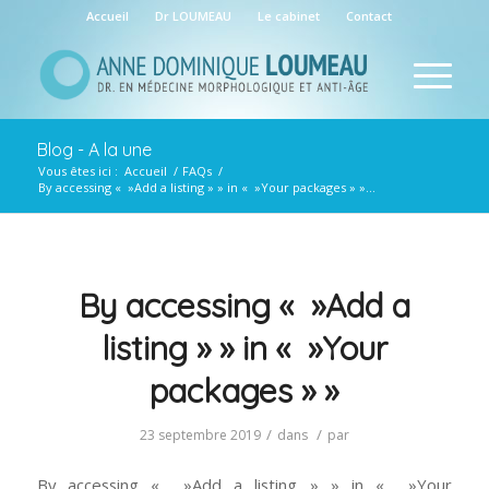
Accueil
Dr LOUMEAU
Le cabinet
Contact
Blog - A la une
Vous êtes ici :
Accueil
/
FAQs
/
By accessing « »Add a listing » » in « »Your packages » »...
By accessing « »Add a
listing » » in « »Your
packages » »
/
/
23 septembre 2019
dans
par
By accessing « »Add a listing » » in « »Your