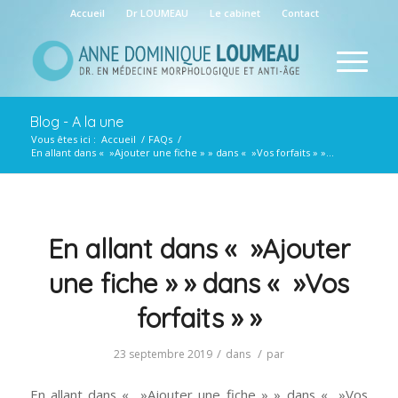
Accueil
Dr LOUMEAU
Le cabinet
Contact
Blog - A la une
Vous êtes ici :
Accueil
/
FAQs
/
En allant dans « »Ajouter une fiche » » dans « »Vos forfaits » »...
En allant dans « »Ajouter
une fiche » » dans « »Vos
forfaits » »
/
/
23 septembre 2019
dans
par
En allant dans « »Ajouter une fiche » » dans « »Vos