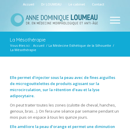
Accueil
Dr LOUMEAU
Le cabinet
Contact
La Mésothérapie
Vous êtes ici :
Accueil
/
La Médecine Esthétique de la Silhouette
/
La Mésothérapie
Elle permet d’injecter sous la peau avec de fines aiguilles
de microgouttelettes de produits agissant sur la
microcirculation, sur la rétention d’eau et la lyse
adipocytaire.
On peut traiter toutes les zones (culotte de cheval, hanches,
genoux, bras…). On fera une séance par semaine pendant un
mois puis on espace à tous les quinze jours.
Elle améliore la peau d’orange et permet une diminution