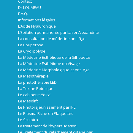
Contact
Dr LOUMEAU
F.A.Q.
Informations légales
L’Acide Hyaluronique
L’Epilation permanente par Laser Alexandrite
La consultation de médecine anti-âge
La Couperose
La Cryolipolyse
La Médecine Esthétique de la Silhouette
La Médecine Esthétique du Visage
La Médecine Morphologique et Anti-Âge
La Mésothérapie
La photothérapie LED
La Toxine Botulique
Le cabinet médical
Le Mésolift
Le Photorajeunissement par IPL
Le Plasma Riche en Plaquettes
Le Sculptra
Le traitement de l’hypersudation
Le Traitement du relâchement cutané par