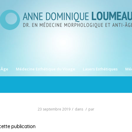
-Âge
Médecine Esthétique du Visage
Lasers Esthétiques
Méd
/
/
23 septembre 2019
dans
par
ette publication