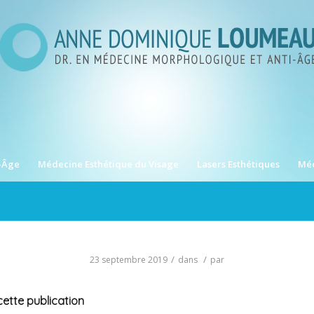
-Âge
Médecine Esthétique du Visage
Lasers Esthétiques
Méd
/
/
23 septembre 2019
dans
par
ette publication