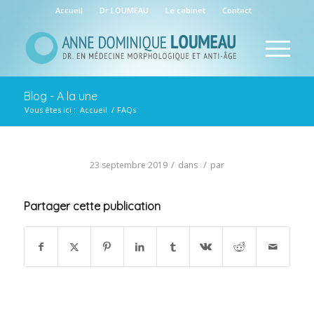
Accueil
Dr LOUMEAU
Le cabinet
Contact
Blog - A la une
Vous êtes ici :
Accueil
/
FAQs
/
/
23 septembre 2019
dans
par
Partager cette publication