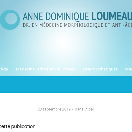
-Âge
Médecine Esthétique du Visage
Lasers Esthétiques
Méd
/
/
23 septembre 2019
dans
par
ette publication