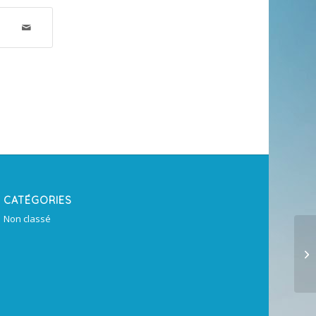
CATÉGORIES
Non classé
4.