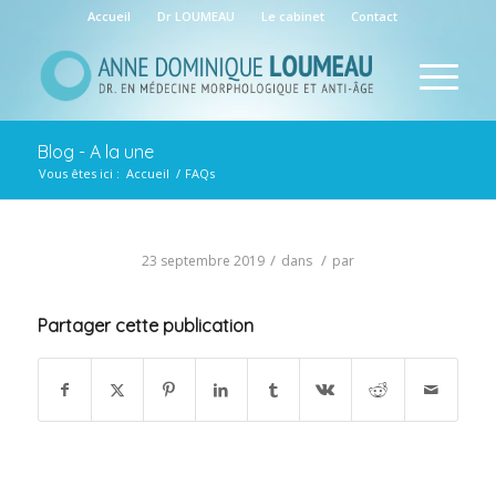
Accueil
Dr LOUMEAU
Le cabinet
Contact
Blog - A la une
Vous êtes ici :
Accueil
/
FAQs
/
/
23 septembre 2019
dans
par
Partager cette publication