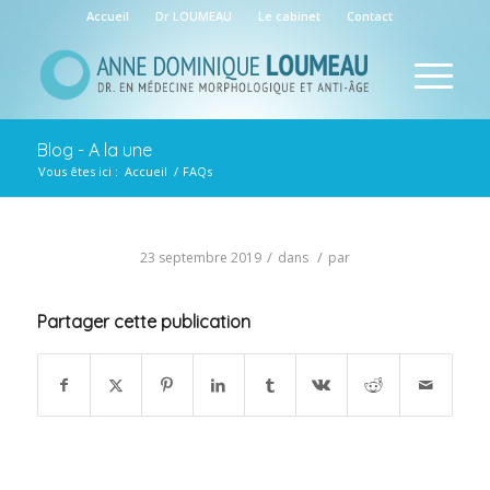
Accueil
Dr LOUMEAU
Le cabinet
Contact
Blog - A la une
Vous êtes ici :
Accueil
/
FAQs
/
/
23 septembre 2019
dans
par
Partager cette publication