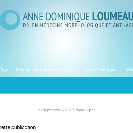
-Âge
Médecine Esthétique du Visage
Lasers Esthétiques
Méd
/
/
23 septembre 2019
dans
par
ette publication