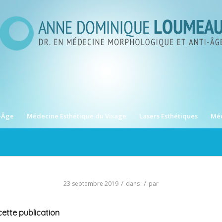
-Âge
Médecine Esthétique du Visage
Lasers Esthétiques
Méd
/
/
23 septembre 2019
dans
par
ette publication