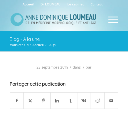
Accueil
Dr LOUMEAU
Le cabinet
Contact
Blog - A la une
Vous êtes ici :
Accueil
/
FAQs
/
/
23 septembre 2019
dans
par
Partager cette publication