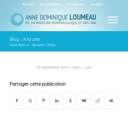
Accueil
Dr LOUMEAU
Le cabinet
Contact
Blog - A la une
Vous êtes ici :
Accueil
/
FAQs
/
/
23 septembre 2019
dans
par
Partager cette publication