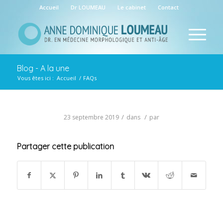
Accueil
Dr LOUMEAU
Le cabinet
Contact
Blog - A la une
Vous êtes ici :
Accueil
/
FAQs
/
/
23 septembre 2019
dans
par
Partager cette publication