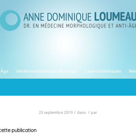
-Âge
Médecine Esthétique du Visage
Lasers Esthétiques
Méd
/
/
23 septembre 2019
dans
par
ette publication