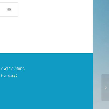
CATÉGORIES
Non classé
Ti
an
to.