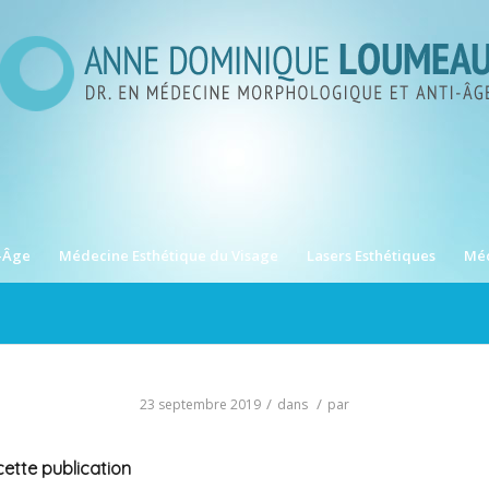
-Âge
Médecine Esthétique du Visage
Lasers Esthétiques
Méd
/
/
23 septembre 2019
dans
par
ette publication