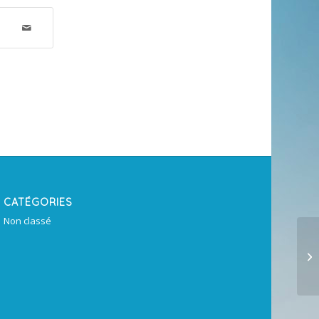
CATÉGORIES
Non classé
Al
da