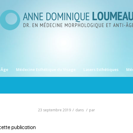
-Âge
Médecine Esthétique du Visage
Lasers Esthétiques
Méd
/
/
23 septembre 2019
dans
par
ette publication