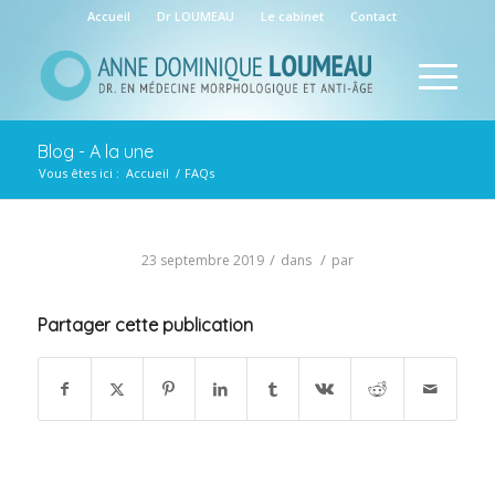
Accueil
Dr LOUMEAU
Le cabinet
Contact
Blog - A la une
Vous êtes ici :
Accueil
/
FAQs
/
/
23 septembre 2019
dans
par
Partager cette publication