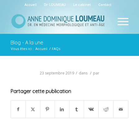
Accueil
Dr LOUMEAU
Le cabinet
Contact
Blog - A la une
Vous êtes ici :
Accueil
/
FAQs
/
/
23 septembre 2019
dans
par
Partager cette publication