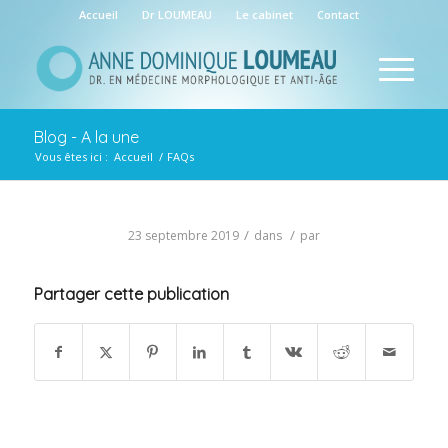
Accueil
Dr LOUMEAU
Le cabinet
Contact
Blog - A la une
Vous êtes ici :
Accueil
/
FAQs
/
/
23 septembre 2019
dans
par
Partager cette publication