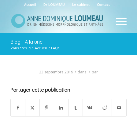
Accueil
Dr LOUMEAU
Le cabinet
Contact
Blog - A la une
Vous êtes ici :
Accueil
/
FAQs
/
/
23 septembre 2019
dans
par
Partager cette publication