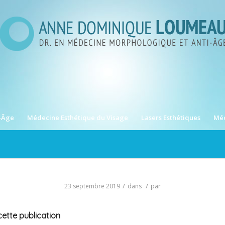
-Âge
Médecine Esthétique du Visage
Lasers Esthétiques
Méd
/
/
23 septembre 2019
dans
par
ette publication