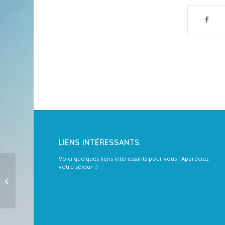
LIENS INTÉRESSANTS
Voici quelques liens intéressants pour vous ! Appréciez
votre séjour :)
Votre fiche est crÃ©Ã©e, vous
pouvez la consulter, la modifier et
voir le...