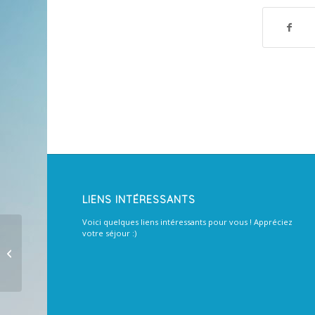
LIENS INTÉRESSANTS
Voici quelques liens intéressants pour vous ! Appréciez
votre séjour :)
Votre fiche est crÃ©Ã©e, vous
pouvez la consulter, la modifier et
voir le...