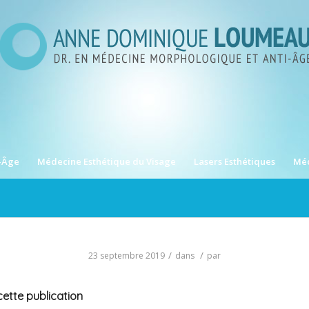
-Âge
Médecine Esthétique du Visage
Lasers Esthétiques
Méd
/
/
23 septembre 2019
dans
par
ette publication