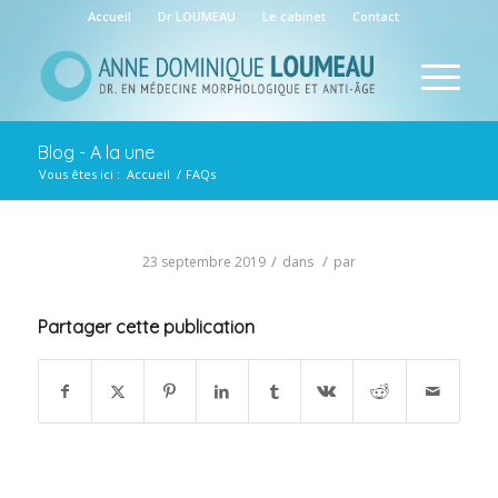
Accueil
Dr LOUMEAU
Le cabinet
Contact
Blog - A la une
Vous êtes ici :
Accueil
/
FAQs
/
/
23 septembre 2019
dans
par
Partager cette publication