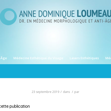
-Âge
Médecine Esthétique du Visage
Lasers Esthétiques
Méd
/
/
23 septembre 2019
dans
par
ette publication