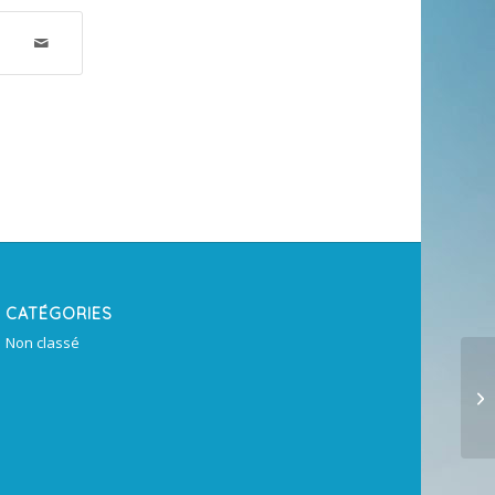
CATÉGORIES
Non classé
by