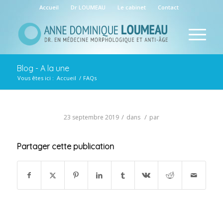
Accueil
Dr LOUMEAU
Le cabinet
Contact
Blog - A la une
Vous êtes ici :
Accueil
/
FAQs
/
/
23 septembre 2019
dans
par
Partager cette publication