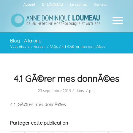
Accueil
Dr LOUMEAU
Le cabinet
Contact
Blog - A la une
Vous êtes ici :
Accueil
/
FAQs
/
4.1 GÃ©rer mes donnÃ©es
4.1 GÃ©rer mes donnÃ©es
/
/
23 septembre 2019
dans
par
4.1 GÃ©rer mes donnÃ©es
Partager cette publication