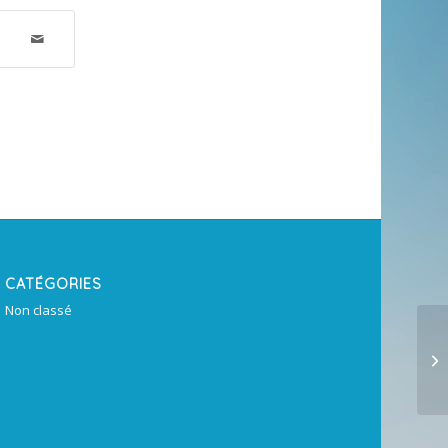
CATÉGORIES
Non classé
by