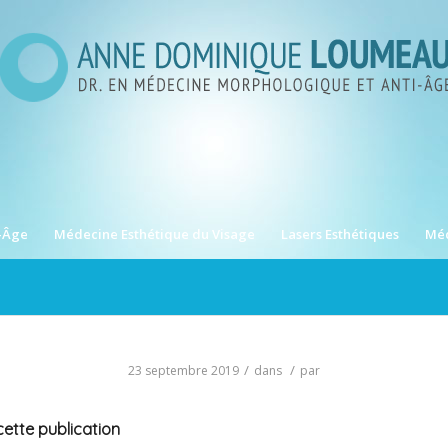
-Âge
Médecine Esthétique du Visage
Lasers Esthétiques
Méd
/
/
23 septembre 2019
dans
par
ette publication