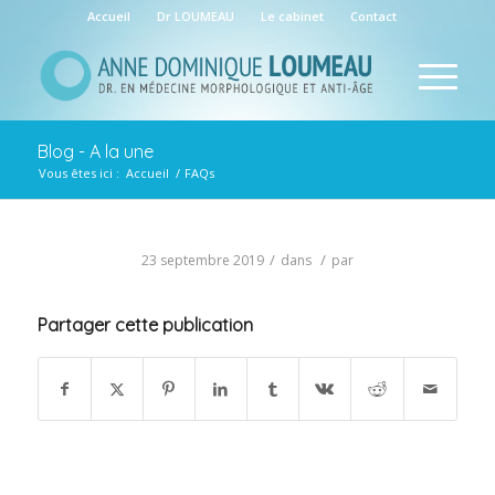
Accueil
Dr LOUMEAU
Le cabinet
Contact
Blog - A la une
Vous êtes ici :
Accueil
/
FAQs
/
/
23 septembre 2019
dans
par
Partager cette publication