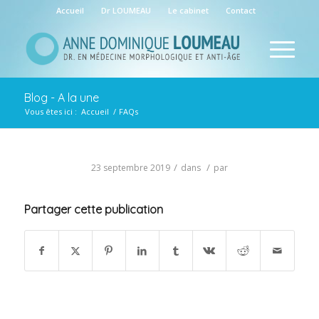
Accueil
Dr LOUMEAU
Le cabinet
Contact
Blog - A la une
Vous êtes ici :
Accueil
/
FAQs
/
/
23 septembre 2019
dans
par
Partager cette publication