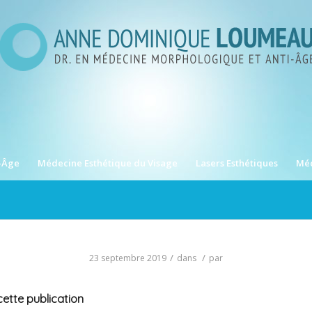
-Âge
Médecine Esthétique du Visage
Lasers Esthétiques
Méd
/
/
23 septembre 2019
dans
par
ette publication