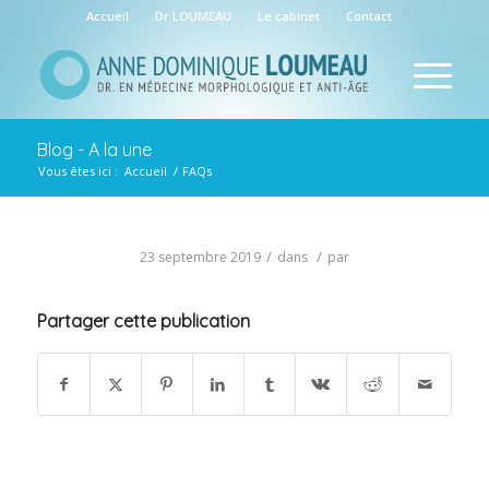
Accueil
Dr LOUMEAU
Le cabinet
Contact
Blog - A la une
Vous êtes ici :
Accueil
/
FAQs
/
/
23 septembre 2019
dans
par
Partager cette publication