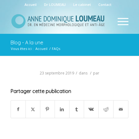
Accueil
Dr LOUMEAU
Le cabinet
Contact
Blog - A la une
Vous êtes ici :
Accueil
/
FAQs
/
/
23 septembre 2019
dans
par
Partager cette publication