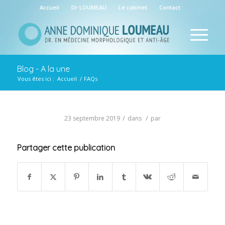
Accueil
Dr LOUMEAU
Le cabinet
Contact
Blog - A la une
Vous êtes ici :
Accueil
/
FAQs
/
/
23 septembre 2019
dans
par
Partager cette publication