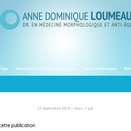
-Âge
Médecine Esthétique du Visage
Lasers Esthétiques
Méd
/
/
23 septembre 2019
dans
par
ette publication