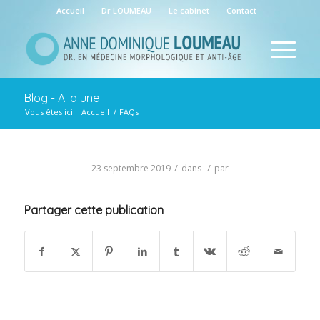
Accueil
Dr LOUMEAU
Le cabinet
Contact
Blog - A la une
Vous êtes ici :
Accueil
/
FAQs
/
/
23 septembre 2019
dans
par
Partager cette publication