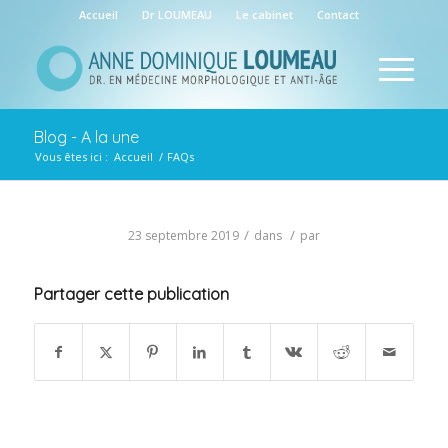
Accueil
Dr LOUMEAU
Le cabinet
Contact
Blog - A la une
Vous êtes ici :
Accueil
/
FAQs
/
/
23 septembre 2019
dans
par
Partager cette publication