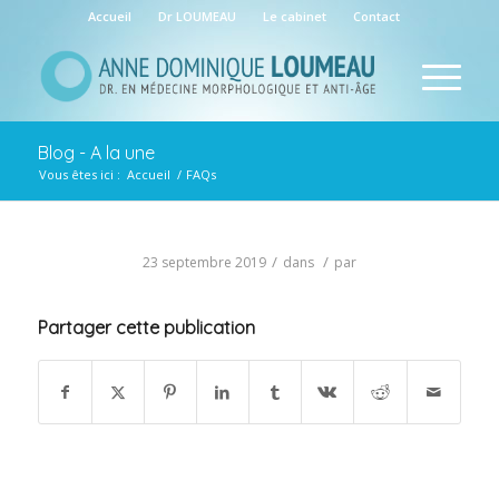
Accueil
Dr LOUMEAU
Le cabinet
Contact
Blog - A la une
Vous êtes ici :
Accueil
/
FAQs
/
/
23 septembre 2019
dans
par
Partager cette publication