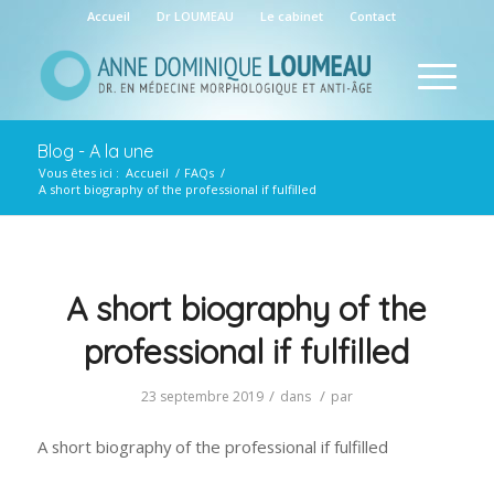
Accueil
Dr LOUMEAU
Le cabinet
Contact
Blog - A la une
Vous êtes ici :
Accueil
/
FAQs
/
A short biography of the professional if fulfilled
A short biography of the
professional if fulfilled
/
/
23 septembre 2019
dans
par
A short biography of the professional if fulfilled