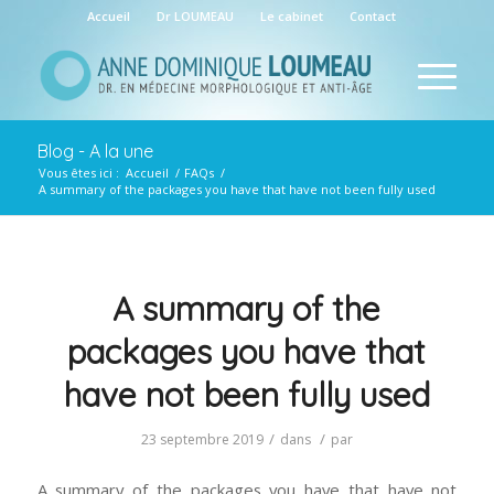
Accueil
Dr LOUMEAU
Le cabinet
Contact
Blog - A la une
Vous êtes ici :
Accueil
/
FAQs
/
A summary of the packages you have that have not been fully used
A summary of the
packages you have that
have not been fully used
/
/
23 septembre 2019
dans
par
A summary of the packages you have that have not