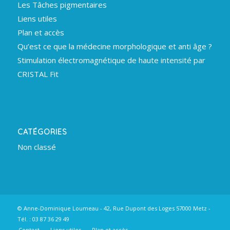
Les Tâches pigmentaires
Liens utiles
Plan et accès
Qu’est ce que la médecine morphologique et anti âge ?
Stimulation électromagnétique de haute intensité par
CRISTAL Fit
CATÉGORIES
Non classé
© Anne-Dominique Loumeau - 42, Rue Dupont des Loges 57000 Metz -
Tél. : 03 87 36 29 49
Contact
Liens utiles
Plan et accès