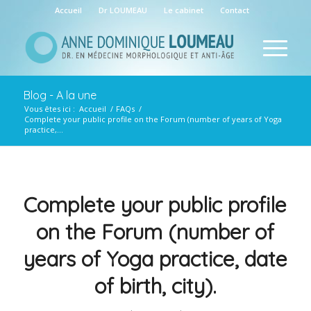
Accueil
Dr LOUMEAU
Le cabinet
Contact
Blog - A la une
Vous êtes ici :
Accueil
/
FAQs
/
Complete your public profile on the Forum (number of years of Yoga
practice,...
Complete your public profile
on the Forum (number of
years of Yoga practice, date
of birth, city).